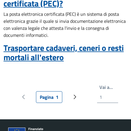
certificata (PEC)?
La posta elettronica certificata (PEC) è un sistema di posta
elettronica grazie il quale si invia documentazione elettronica
con valenza legale che attesta l'invio e la consegna di
documenti informatici.
Trasportare cadaveri, ceneri o resti
mortali all'estero
Write th
Vai a…
Pagina
1
Pagina precedente
Pagina attuale
Prossima pagina