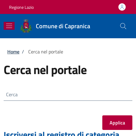
Salta al contenuto principale
Skip to footer content
Regione Lazio
Comune di Capranica
Briciole di pane
Home
/
Cerca nel portale
Cerca nel portale
Cerca
Iscriversi al registro di categoria