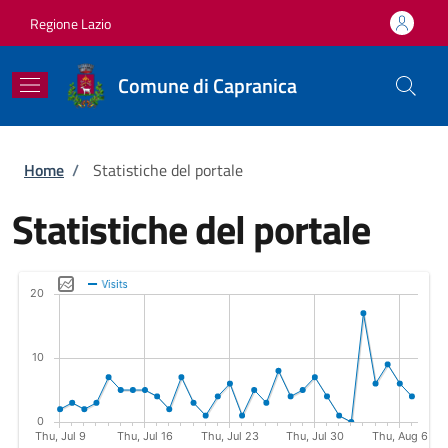
Salta al contenuto principale
Skip to footer content
Regione Lazio
Comune di Capranica
Briciole di pane
Home
/
Statistiche del portale
Statistiche del portale