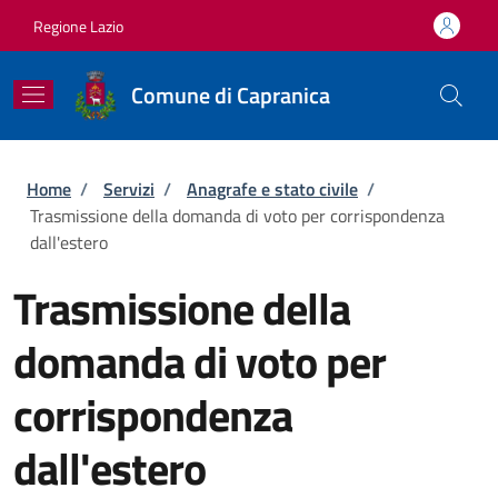
Salta al contenuto principale
Skip to footer content
Regione Lazio
Comune di Capranica
Briciole di pane
Home
/
Servizi
/
Anagrafe e stato civile
/
Trasmissione della domanda di voto per corrispondenza
dall'estero
Trasmissione della
domanda di voto per
corrispondenza
dall'estero