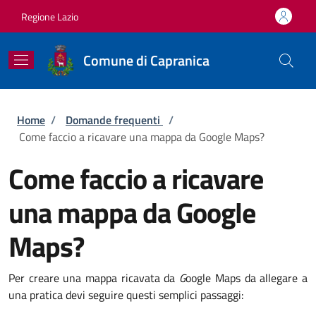
Salta al contenuto principale
Skip to footer content
Regione Lazio
Comune di Capranica
Briciole di pane
Home
/
Domande frequenti
/
Come faccio a ricavare una mappa da Google Maps?
Come faccio a ricavare
una mappa da Google
Maps?
Per creare una mappa ricavata da
G
oogle Maps da allegare a
una pratica devi seguire questi semplici passaggi: