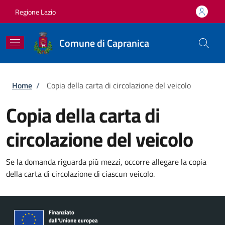
Salta al contenuto principale
Skip to footer content
Regione Lazio
Comune di Capranica
Briciole di pane
Home
/
Copia della carta di circolazione del veicolo
Copia della carta di
circolazione del veicolo
Se la domanda riguarda più mezzi, occorre allegare la copia
della carta di circolazione di ciascun veicolo.