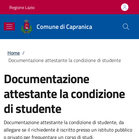
Salta al contenuto principale
Skip to footer content
Regione Lazio
Comune di Capranica
Briciole di pane
Home
/
Documentazione attestante la condizione di studente
Documentazione
attestante la condizione
di studente
Documentazione attestante la condizione di studente, da
allegare se il richiedente è iscritto presso un istituto pubblico
o privato per frequentare un corso di studi.