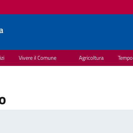
a
izi
Vivere il Comune
Agricoltura
Tempo 
o