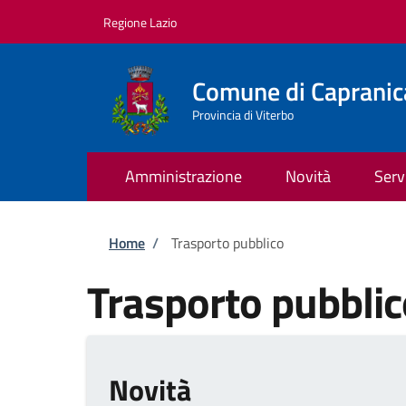
Salta al contenuto principale
Skip to footer content
Regione Lazio
Comune di Capranic
Provincia di Viterbo
Amministrazione
Novità
Serv
Briciole di pane
Home
/
Trasporto pubblico
Trasporto pubblic
Novità