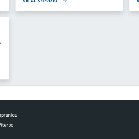
VAI AL SERVIZIO
o
apranica
Viterbo