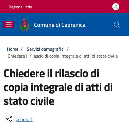
Salta al contenuto principale
Skip to footer content
Regione Lazio
Comune di Capranica
Briciole di pane
Home
/
Servizi demografici
/
Chiedere il rilascio di copia integrale di atti di stato civile
Chiedere il rilascio di
copia integrale di atti di
stato civile
Condividi