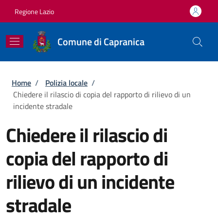
Salta al contenuto principale
Skip to footer content
Regione Lazio
Comune di Capranica
Briciole di pane
Home
/
Polizia locale
/
Chiedere il rilascio di copia del rapporto di rilievo di un
incidente stradale
Chiedere il rilascio di
copia del rapporto di
rilievo di un incidente
stradale