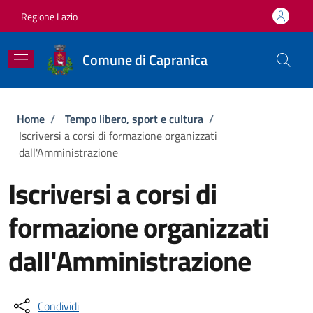
Salta al contenuto principale
Skip to footer content
Regione Lazio
Comune di Capranica
Briciole di pane
Home
/
Tempo libero, sport e cultura
/
Iscriversi a corsi di formazione organizzati
dall'Amministrazione
Iscriversi a corsi di
formazione organizzati
dall'Amministrazione
Condividi