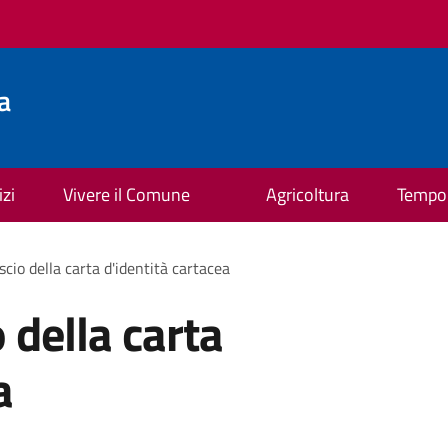
a
izi
Vivere il Comune
Agricoltura
Tempo 
ascio della carta d'identità cartacea
o della carta
a