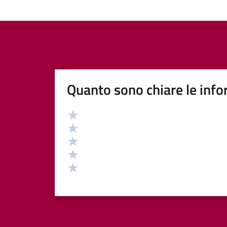
Quanto sono chiare le info
Valutazione
Valuta 5 stelle su 5
Valuta 4 stelle su 5
Valuta 3 stelle su 5
Valuta 2 stelle su 5
Valuta 1 stelle su 5